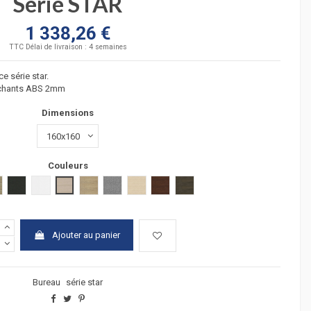
Série STAR
1 338,26 €
TTC
Délai de livraison : 4 semaines
e série star.
 chants ABS 2mm
Dimensions
Couleurs
lair
cacia fonçé
anthracite
blanc
chêne moyen
chêne veiné
Gris moyen
hêtre
wengué
zebrano
Ajouter au panier
Bureau
série star