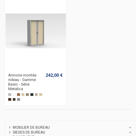
242,00 €
Armoire montée
rideau - Gamme
Basic - Série
Metalica
Gris clair
Blanc
poirier
acacia clair
acacia fonçé
anthracite
chêne moyen
hêtre
wengué
zebrano
Argent
MOBILIER DE BUREAU
SIEGES DE BUREAU