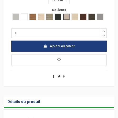
Couleurs
Gris clair
Blanc
poirier
acacia clair
acacia fonçé
anthracite
chêne moyen
hêtre
wengué
zebrano
Argent
Ajouter au panier
Détails du produit