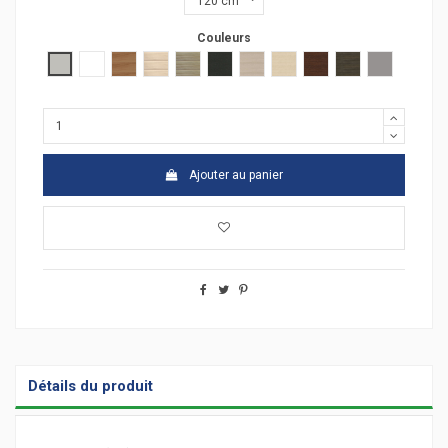
Couleurs
Gris clair
Blanc
poirier
acacia clair
acacia fonçé
anthracite
chêne moyen
hêtre
wengué
zebrano
Argent
Ajouter au panier
Détails du produit