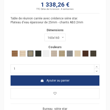
1 338,26 €
TTC
Délai de livraison : 4 semaines
Table de réunion carrée avec crédence série star.
Plateau d'eau épaisseur de 25mm - chants ABS 2mm
Dimensions
Couleurs
poirier
acacia clair
acacia fonçé
anthracite
blanc
chêne moyen
chêne veiné
Gris moyen
hêtre
wengué
zebrano
Ajouter au panier
Bureau
série star