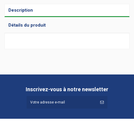
Description
Détails du produit
Hauteur (cm)
73
Profondeur (cm)
120
Longueur
200
Référence
601.242
Inscrivez-vous à notre newsletter