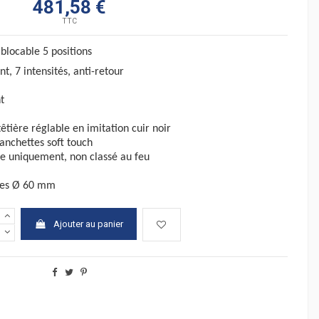
481,58 €
TTC
blocable 5 positions
t, 7 intensités, anti-retour
t
êtière réglable en imitation cuir noir
anchettes soft
touch
ite uniquement, non classé au feu
ttes Ø 60 mm
Ajouter au panier