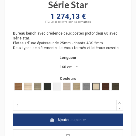
Série Star
1 274,13 €
TTC
Délai de livraison : 4 semaines
Bureau bench avec crédence deux postes profondeur 60 avec
série star.
Plateau d'une épaisseur de 25mm - chants ABS 2mm.
Deux types de piètements - latéraux fermés et latéraux ouverts.
Longueur
Couleurs
poirier
acacia clair
acacia fonçé
anthracite
blanc
chêne moyen
chêne veiné
Gris moyen
hêtre
wengué
zebrano
Ajouter au panier