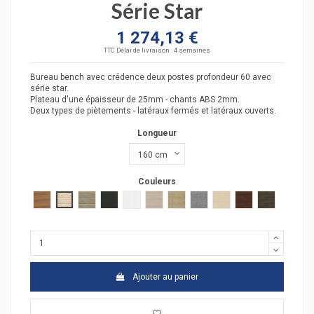
Série Star
1 274,13 €
TTC
Délai de livraison : 4 semaines
Bureau bench avec crédence deux postes profondeur 60 avec
série star.
Plateau d'une épaisseur de 25mm - chants ABS 2mm.
Deux types de piètements - latéraux fermés et latéraux ouverts.
Longueur
Couleurs
poirier
acacia clair
acacia fonçé
anthracite
blanc
chêne moyen
chêne veiné
Gris moyen
hêtre
wengué
zebrano
Ajouter au panier