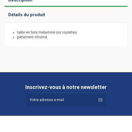
Détails du produit
table en bois mélaminé sur roulettes.
piètement chromé.
Hauteur (cm)
70
Profondeur (cm)
70
Référence
551.208
Inscrivez-vous à notre newsletter