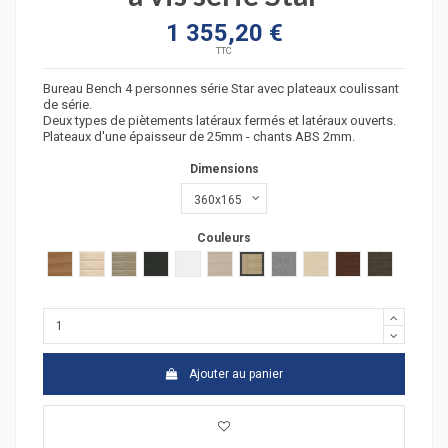
1 355,20 €
TTC
Bureau Bench 4 personnes série Star avec plateaux coulissant
de série.
Deux types de piètements latéraux fermés et latéraux ouverts.
Plateaux d'une épaisseur de 25mm - chants ABS 2mm.
Dimensions
Couleurs
poirier
acacia clair
acacia fonçé
anthracite
blanc
chêne moyen
chêne veiné
Gris moyen
hêtre
wengué
zebrano
Ajouter au panier