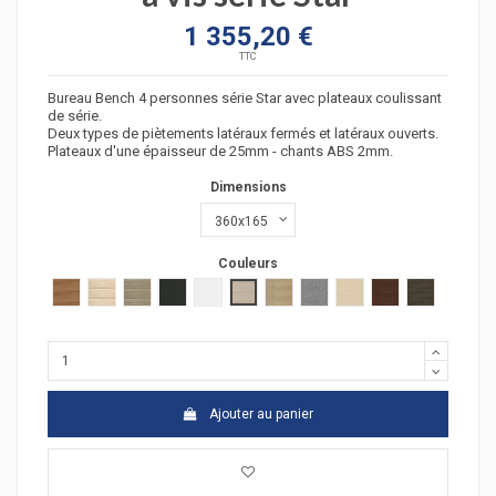
1 355,20 €
TTC
Bureau Bench 4 personnes série Star avec plateaux coulissant
de série.
Deux types de piètements latéraux fermés et latéraux ouverts.
Plateaux d'une épaisseur de 25mm - chants ABS 2mm.
Dimensions
Couleurs
poirier
acacia clair
acacia fonçé
anthracite
blanc
chêne moyen
chêne veiné
Gris moyen
hêtre
wengué
zebrano
Ajouter au panier