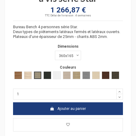
1 266,87 €
TTC
Délai de livraison : 4 semaines
Bureau Bench 4 personnes série Star.
Deux types de piètements latéraux fermés et latéraux ouverts.
Plateaux d'une épaisseur de 25mm - chants ABS 2mm.
Dimensions
Couleurs
poirier
acacia clair
acacia fonçé
anthracite
blanc
chêne moyen
chêne veiné
Gris moyen
hêtre
wengué
zebrano
Ajouter au panier