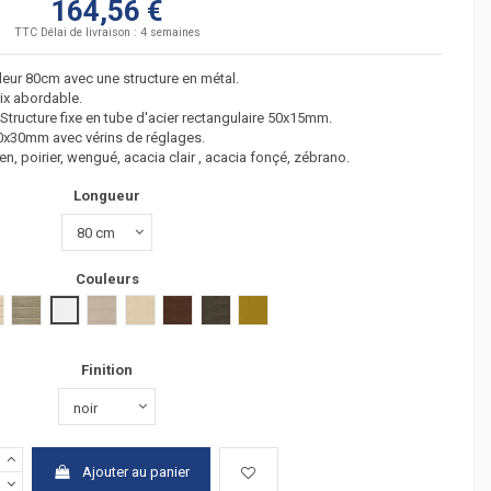
164,56 €
TTC
Délai de livraison : 4 semaines
eur 80cm avec une structure en métal.
prix abordable.
tructure fixe en tube d'acier rectangulaire 50x15mm.
30x30mm avec vérins de réglages.
en, poirier, wengué, acacia clair , acacia fonçé, zébrano.
Longueur
Couleurs
acia clair
acacia fonçé
blanc
chêne moyen
hêtre
wengué
zebrano
Gris moyen
Finition
Ajouter au panier