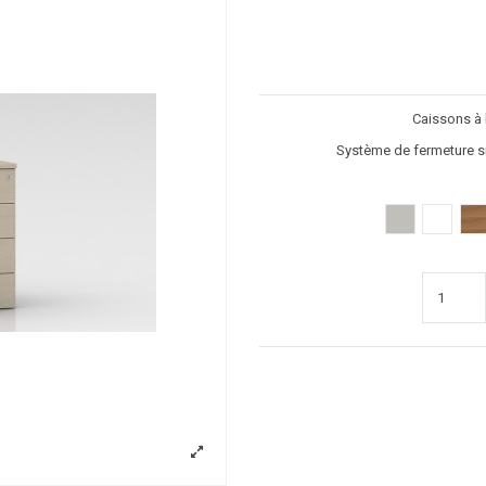
Caissons à 
Système de fermeture si
Gris clair
Blanc
po