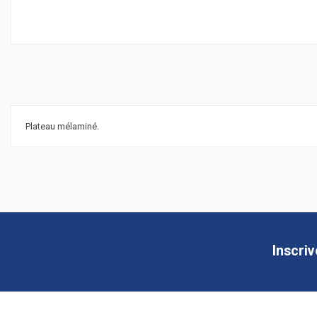
Plateau mélaminé.
Largeur (cm)
Hauteur (cm)
Profondeur (cm)
Référence
402.400
Inscri