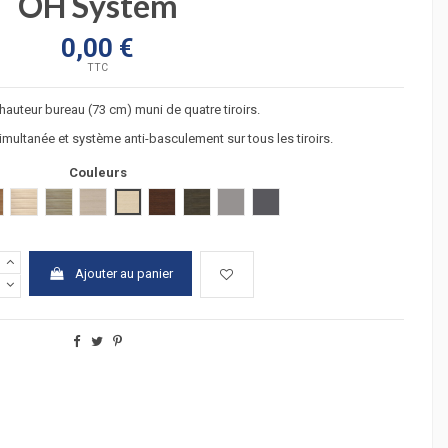
OH System
0,00 €
TTC
hauteur bureau (73 cm) muni de quatre tiroirs.
multanée et système anti-basculement sur tous les tiroirs.
Couleurs
irier
acacia clair
acacia fonçé
chêne moyen
hêtre
wengué
zebrano
Argent
Graphite
Ajouter au panier