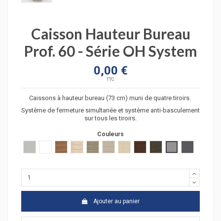
Caisson Hauteur Bureau
Prof. 60 - Série OH System
0,00 €
TTC
Caissons à hauteur bureau (73 cm) muni de quatre tiroirs.
Système de fermeture simultanée et système anti-basculement
sur tous les tiroirs.
Couleurs
Gris clair
Blanc
poirier
acacia clair
acacia fonçé
chêne moyen
hêtre
wengué
zebrano
Argent
Graphite
Ajouter au panier