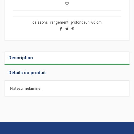
caissons
rangement
profondeur
60 cm
Description
Détails du produit
Plateau mélaminé.
Largeur (cm)
44
Hauteur (cm)
73
Profondeur (cm)
62
Référence
402.342