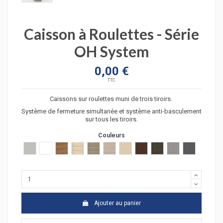
Caisson à Roulettes - Série
OH System
0,00 €
TTC
Caissons sur roulettes muni de trois tiroirs.
Système de fermeture simultanée et système anti-basculement
sur tous les tiroirs.
Couleurs
Gris clair
Blanc
poirier
acacia clair
acacia fonçé
chêne moyen
hêtre
wengué
zebrano
Argent
Graphite
Ajouter au panier