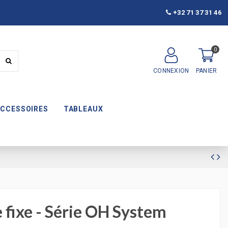
+32 71 37 31 46
0
CONNEXION
PANIER
ACCESSOIRES
TABLEAUX
 fixe - Série OH System