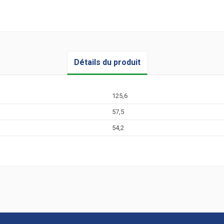
Détails du produit
125,6
57,5
54,2