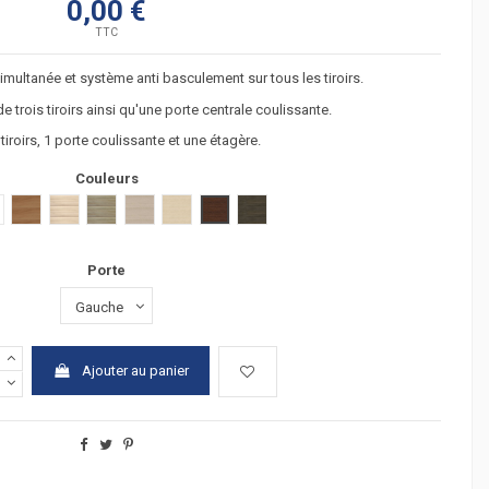
0,00 €
TTC
multanée et système anti basculement sur tous les tiroirs.
e trois tiroirs ainsi qu'une porte centrale coulissante.
roirs, 1 porte coulissante et une étagère.
Couleurs
r
lanc
poirier
acacia clair
acacia fonçé
chêne moyen
hêtre
wengué
zebrano
Porte
Ajouter au panier