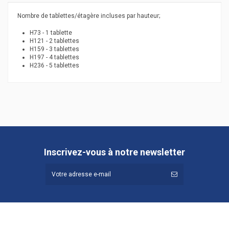
Nombre de tablettes/étagère incluses par hauteur;
H73 - 1 tablette
H121 - 2 tablettes
H159 - 3 tablettes
H197 - 4 tablettes
H236 - 5 tablettes
Hauteur (cm)
73
Profondeur (cm)
44,9
Référence
365.755
Inscrivez-vous à notre newsletter