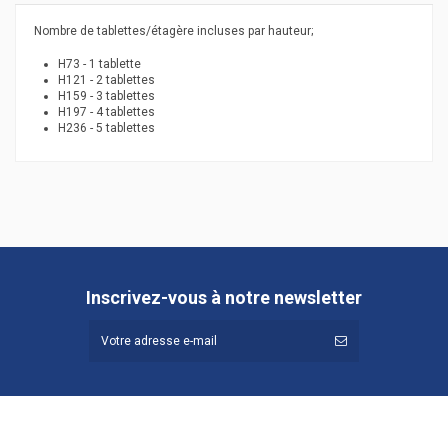
Nombre de tablettes/étagère incluses par hauteur;
H73 - 1 tablette
H121 - 2 tablettes
H159 - 3 tablettes
H197 - 4 tablettes
H236 - 5 tablettes
Hauteur (cm)
73
Profondeur (cm)
44,9
Référence
365.755
Inscrivez-vous à notre newsletter