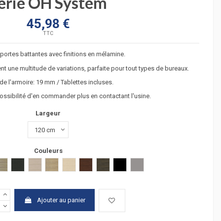
érie OH System
45,98 €
TTC
portes battantes avec finitions en mélamine.
nt une multitude de variations, parfaite pour tout types de bureaux.
e l'armoire: 19 mm / Tablettes incluses.
possibilité d'en commander plus en contactant l'usine.
Largeur
Couleurs
hêtre clair
hêtre foncé
gris estress
chêne grisé
verre transparent
verre transluicide
verre blanc
 clair
acacia fonçé
anthracite
chêne moyen
chêne veiné
hêtre
wengué
zebrano
Verre noir
Argent
Ajouter au panier