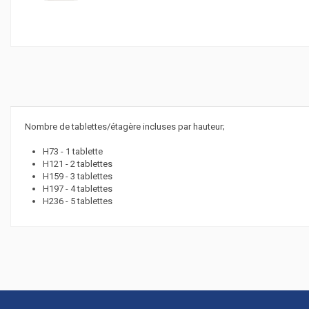
Nombre de tablettes/étagère incluses par hauteur;
H73 - 1 tablette
H121 - 2 tablettes
H159 - 3 tablettes
H197 - 4 tablettes
H236 - 5 tablettes
Hauteur (cm)
Profondeur (cm)
Référence
365.755