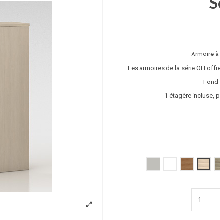
S
Armoire à 
Les armoires de la série OH offre
Fond d
1 étagère incluse, 
Gris clair
Blanc
poirier
acacia