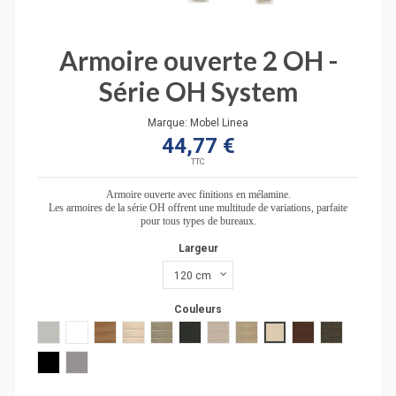
Armoire ouverte 2 OH -
Série OH System
Marque:
Mobel Linea
44,77 €
TTC
Armoire ouverte avec finitions en mélamine.
Les armoires de la série OH offrent une multitude de variations, parfaite
pour tous types de bureaux.
Largeur
Couleurs
Gris clair
Blanc
poirier
acacia clair
acacia fonçé
anthracite
chêne moyen
chêne veiné
hêtre
wengué
zebrano
hêtre clair
hêtre foncé
gris estress
chêne grisé
verre transparent
verre transluicide
verre blanc
Verre noir
Argent