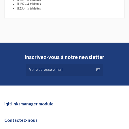
H197 - 4 tablettes
H236 - 5 tablettes
Hauteur (cm)
81
Profondeur (cm)
44,9
Référence
365.012
Inscrivez-vous à notre newsletter
iqitlinksmanager module
Contactez-nous