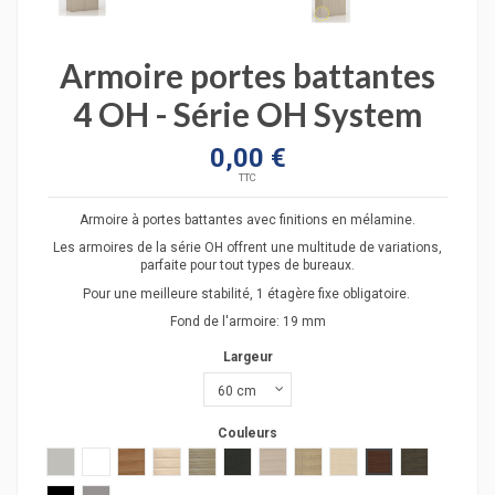
Armoire portes battantes
4 OH - Série OH System
0,00 €
TTC
Armoire à portes battantes avec finitions en mélamine.
Les armoires de la série OH offrent une multitude de variations,
parfaite pour tout types de bureaux.
Pour une meilleure stabilité, 1 étagère fixe obligatoire.
Fond de l'armoire: 19 mm
Largeur
Couleurs
Gris clair
Blanc
poirier
acacia clair
acacia fonçé
anthracite
chêne moyen
chêne veiné
hêtre
wengué
zebrano
hêtre clair
hêtre foncé
gris estress
chêne grisé
verre transparent
verre transluicide
verre blanc