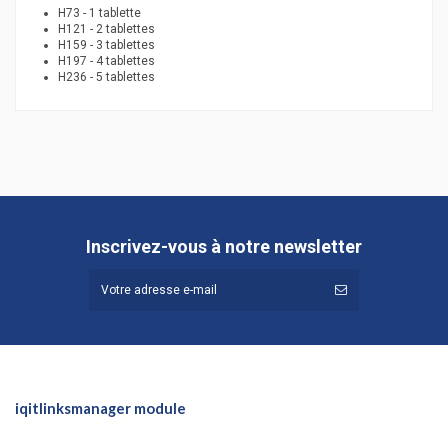
H73 - 1 tablette
H121 - 2 tablettes
H159 - 3 tablettes
H197 - 4 tablettes
H236 - 5 tablettes
Hauteur (cm)
158
Profondeur (cm)
44,9
Référence
365.169
Inscrivez-vous à notre newsletter
iqitlinksmanager module