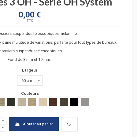
es 3 OH - Série OH System
0,00 €
TTC
ossiers suspendus télescopiques mélamine.
nt une multitude de variations, parfaite pour tout types de bureaux.
dossiers suspendus télescopiques.
Fond de 8 mm et 19 mm.
Largeur
Couleurs
hêtre clair
hêtre foncé
gris estress
chêne grisé
verre transparent
verre transluicide
verre blanc
 clair
acacia fonçé
anthracite
chêne moyen
chêne veiné
hêtre
wengué
zebrano
Verre noir
Argent
Ajouter au panier