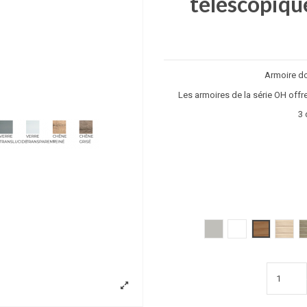
télescopiqu
Armoire d
Les armoires de la série OH offre
3 
Gris clair
Blanc
poirier
acacia