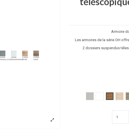
télescopiqu
Armoire d
Les armoires de la série OH offre
2 dossiers suspendus téles
Gris clair
Blanc
poirier
acacia