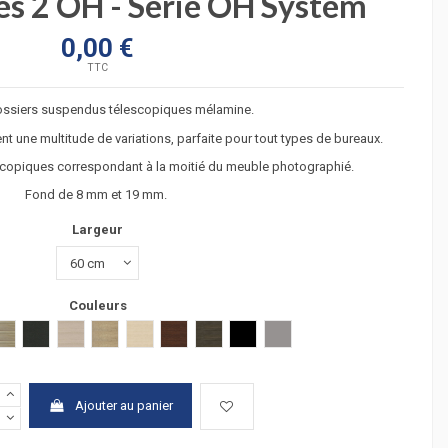
es 2 OH - Série OH System
0,00 €
TTC
ossiers suspendus télescopiques mélamine.
nt une multitude de variations, parfaite pour tout types de bureaux.
copiques correspondant à la moitié du meuble photographié.
Fond de 8 mm et 19 mm.
Largeur
Couleurs
hêtre clair
hêtre foncé
gris estress
chêne grisé
verre transparent
verre transluicide
verre blanc
 clair
acacia fonçé
anthracite
chêne moyen
chêne veiné
hêtre
wengué
zebrano
Verre noir
Argent
Ajouter au panier