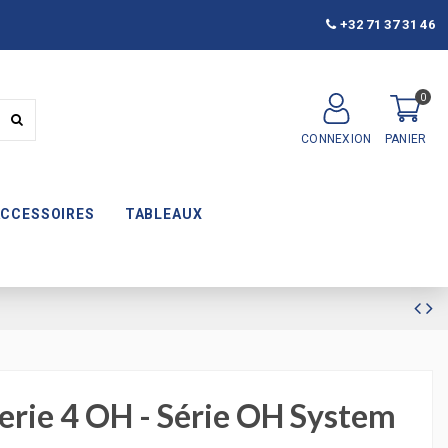
+32 71 37 31 46
0
CONNEXION
PANIER
ACCESSOIRES
TABLEAUX
rie 4 OH - Série OH System