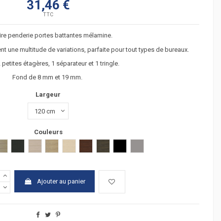
31,46 €
TTC
re penderie portes battantes mélamine.
nt une multitude de variations, parfaite pour tout types de bureaux.
2 petites étagères, 1 séparateur et 1 tringle.
Fond de 8 mm et 19 mm.
Largeur
Couleurs
hêtre clair
hêtre foncé
gris estress
chêne grisé
verre transparent
verre transluicide
verre blanc
 clair
acacia fonçé
anthracite
chêne moyen
chêne veiné
hêtre
wengué
zebrano
Verre noir
Argent
Ajouter au panier