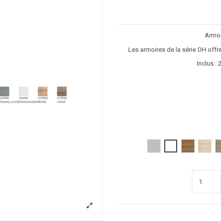
Armoi
Les armoires de la série OH offre
Inclus : 
Gris clair
Blanc
poirier
acacia