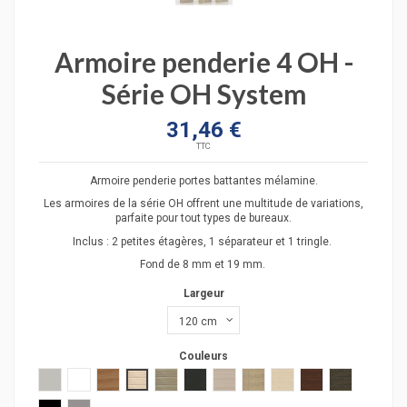
Armoire penderie 4 OH -
Série OH System
31,46 €
TTC
Armoire penderie portes battantes mélamine.
Les armoires de la série OH offrent une multitude de variations,
parfaite pour tout types de bureaux.
Inclus : 2 petites étagères, 1 séparateur et 1 tringle.
Fond de 8 mm et 19 mm.
Largeur
Couleurs
Gris clair
Blanc
poirier
acacia clair
acacia fonçé
anthracite
chêne moyen
chêne veiné
hêtre
wengué
zebrano
hêtre clair
hêtre foncé
gris estress
chêne grisé
verre transparent
verre transluicide
verre blanc