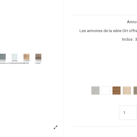
Armoi
Les armoires de la série OH offre
Inclus : 
Gris clair
Blanc
poirier
acacia