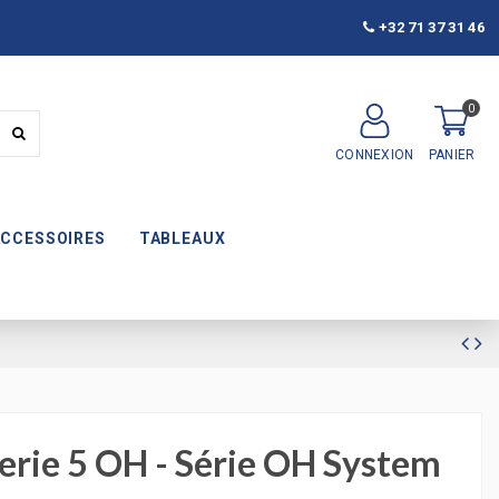
+32 71 37 31 46
0
CONNEXION
PANIER
ACCESSOIRES
TABLEAUX
rie 5 OH - Série OH System