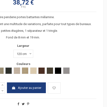
38,72 €
TTC
re penderie portes battantes mélamine.
nt une multitude de variations, parfaite pour tout types de bureaux.
3 petites étagères, 1 séparateur et 1 tringle.
Fond de 8 mm et 19 mm.
Largeur
Couleurs
hêtre clair
hêtre foncé
gris estress
chêne grisé
verre transparent
verre transluicide
verre blanc
 clair
acacia fonçé
anthracite
chêne moyen
chêne veiné
hêtre
wengué
zebrano
Verre noir
Argent
Ajouter au panier