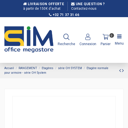
LIVRAISON OFFERTE
UNE QUESTION ?
à partir de 150€ d'achat
Contactez-nous
+32 71 37 31 46
0
Menu
Recherche
Connexion
Panier
Accueil
RANGEMENT
Etagères
série OH SYSTEM
Etagère normale
pour armoire - série OH System