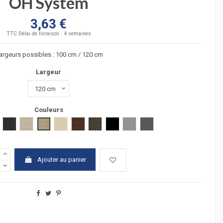
OH System
3,63 €
TTC
Délai de livraison : 4 semaines
largeurs possibles : 100 cm / 120 cm
Largeur
Couleurs
hêtre clair
hêtre foncé
gris estress
chêne grisé
verre transparent
verre transluicide
verre blanc
air
acia fonçé
anthracite
chêne moyen
chêne veiné
hêtre
wengué
zebrano
Verre noir
Argent
Graphite
Ajouter au panier