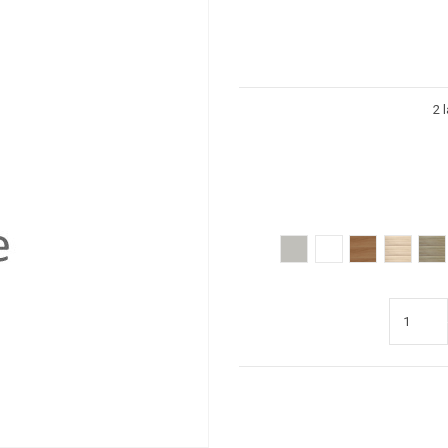
2 
Gris clair
Blanc
poirier
acacia cl
ac