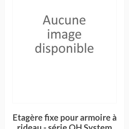
Etagère fixe pour armoire à
rideau - série OH System