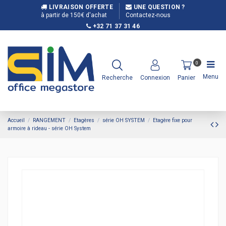
LIVRAISON OFFERTE
UNE QUESTION ?
à partir de 150€ d'achat
Contactez-nous
+32 71 37 31 46
0
Menu
Recherche
Connexion
Panier
Accueil
RANGEMENT
Etagères
série OH SYSTEM
Etagère fixe pour
armoire à rideau - série OH System