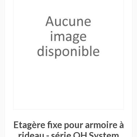
Etagère fixe pour armoire à
rideau - série OH System