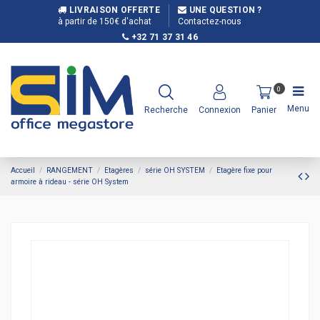
LIVRAISON OFFERTE
UNE QUESTION ?
à partir de 150€ d'achat
Contactez-nous
+32 71 37 31 46
0
Menu
Recherche
Connexion
Panier
Accueil
RANGEMENT
Etagères
série OH SYSTEM
Etagère fixe pour
armoire à rideau - série OH System