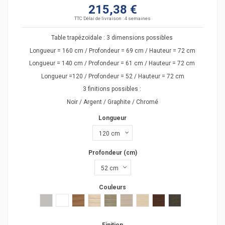
215,38 €
TTC
Délai de livraison : 4 semaines
Table trapézoïdale : 3 dimensions possibles
Longueur = 160 cm / Profondeur = 69 cm / Hauteur = 72 cm
Longueur = 140 cm / Profondeur = 61 cm / Hauteur = 72 cm
Longueur =120 / Profondeur = 52 / Hauteur = 72 cm
3 finitions possibles :
Noir / Argent / Graphite / Chromé
Longueur
Profondeur (cm)
Couleurs
Gris clair
Blanc
poirier
acacia clair
acacia fonçé
chêne moyen
hêtre
wengué
zebrano