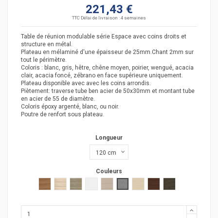
221,43 €
TTC
Délai de livraison : 4 semaines
Table de réunion modulable série Espace avec coins droits et
structure en métal.
Plateau en mélaminé d'une épaisseur de 25mm.Chant 2mm sur
tout le périmètre.
Coloris : blanc, gris, hêtre, chêne moyen, poirier, wengué, acacia
clair, acacia foncé, zébrano en face supérieure uniquement.
Plateau disponible avec avec les coins arrondis.
Piètement: traverse tube ben acier de 50x30mm et montant tube
en acier de 55 de diamètre.
Coloris époxy argenté, blanc, ou noir.
Poutre de renfort sous plateau.
Longueur
Couleurs
poirier
acacia clair
acacia fonçé
blanc
chêne moyen
Gris moyen
hêtre
wengué
zebrano