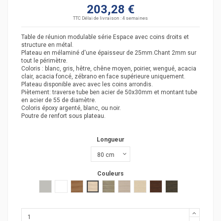
203,28 €
TTC
Délai de livraison : 4 semaines
Table de réunion modulable série Espace avec coins droits et
structure en métal.
Plateau en mélaminé d'une épaisseur de 25mm.Chant 2mm sur
tout le périmètre.
Coloris : blanc, gris, hêtre, chêne moyen, poirier, wengué, acacia
clair, acacia foncé, zébrano en face supérieure uniquement.
Plateau disponible avec avec les coins arrondis.
Piètement: traverse tube ben acier de 50x30mm et montant tube
en acier de 55 de diamètre.
Coloris époxy argenté, blanc, ou noir.
Poutre de renfort sous plateau.
Longueur
Couleurs
Gris clair
Blanc
poirier
acacia clair
acacia fonçé
chêne moyen
hêtre
wengué
zebrano