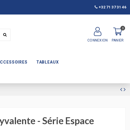
+32 71 37 31 46
0
CONNEXION
PANIER
ACCESSOIRES
TABLEAUX
yvalente - Série Espace